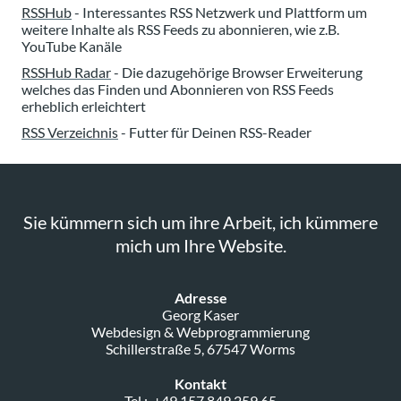
RSSHub
- Interessantes RSS Netzwerk und Plattform um
weitere Inhalte als RSS Feeds zu abonnieren, wie z.B.
YouTube Kanäle
RSSHub Radar
- Die dazugehörige Browser Erweiterung
welches das Finden und Abonnieren von RSS Feeds
erheblich erleichtert
RSS Verzeichnis
- Futter für Deinen RSS-Reader
Sie kümmern sich um ihre Arbeit, ich kümmere
mich um Ihre Website.
Adresse
Georg Kaser
Webdesign & Webprogrammierung
Schillerstraße 5, 67547 Worms
Kontakt
Tel.:
+49 157 849 259 65